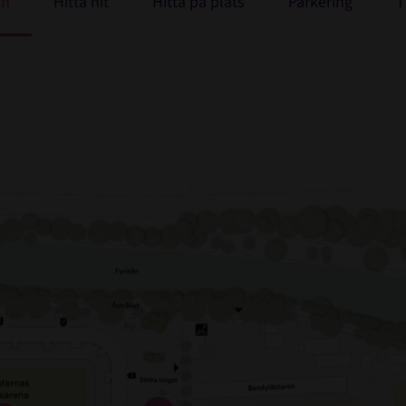
an
Hitta hit
Hitta på plats
Parkering
T