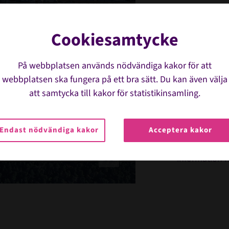
Plane
Cookiesamtycke
Stude
På webbplatsen används nödvändiga kakor för att
Oavsett vad du
webbplatsen ska fungera på ett bra sätt. Du kan även välja
som möjligt. 
att samtycka till kakor för statistikinsamling.
färdvägar, par
arenan är anp
Endast nödvändiga kakor
Acceptera kakor
Vill du se me
information 