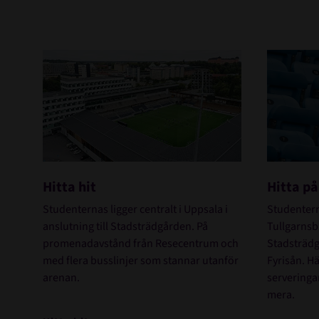
Hitta hit
Hitta på
Studenternas ligger centralt i Uppsala i
Studentern
anslutning till Stadsträdgården. På
Tullgarnsbr
promenadavstånd från Resecentrum och
Stadsträdg
med flera busslinjer som stannar utanför
Fyrisån. Hä
arenan.
serveringa
mera.