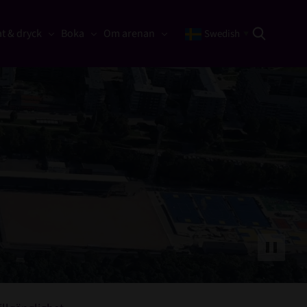
t & dryck
Boka
Om arenan
Swedish
▼