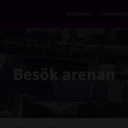
Besök arenan
Evenemang
Ma
Besök arenan