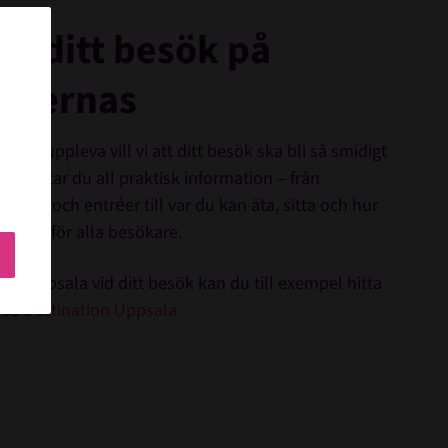
ra ditt besök på
nternas
 ska uppleva vill vi att ditt besök ska bli så smidigt
Här hittar du all praktisk information – från
kering och entréer till var du kan äta, sitta och hur
assad för alla besökare.
r av Uppsala vid ditt besök kan du till exempel hitta
hos
Destination Uppsala