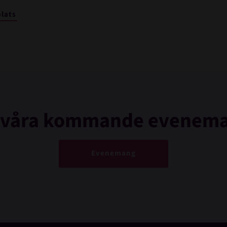
plats
 våra kommande evenem
Evenemang